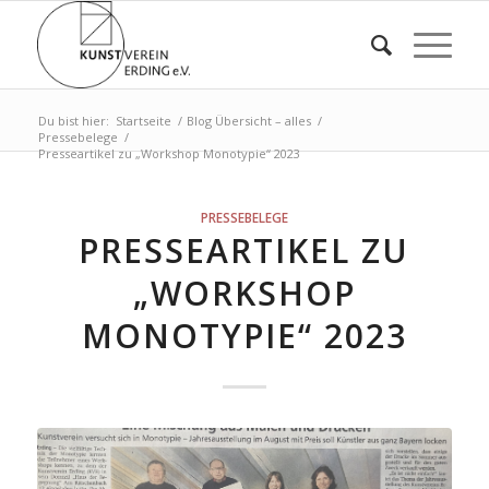
Du bist hier:
Startseite
/
Blog Übersicht – alles
/
Pressebelege
/
Presseartikel zu „Workshop Monotypie“ 2023
PRESSEBELEGE
PRESSEARTIKEL ZU
„WORKSHOP
MONOTYPIE“ 2023