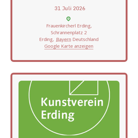
begeistern und inspirieren.
31
Juli
2026
Frauenkircherl Erding,
Schrannenplatz 2
Erding
,
Bayern
Deutschland
Google Karte anzeigen