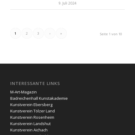
9. Juli 2024
1
2
3
›
»
Seite 1 von 10
INTERESSANTE LINKS
M-Art-Magazin
Badreichenhall Kunstakademie
Kunstverein Ebersberg
Kunstverein Tölzer Land
Kunstverein Rosenheim
Kunstverein Landshut
Kunstverein Aichach