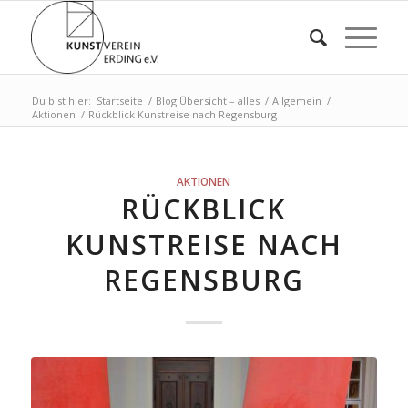
Du bist hier:
Startseite
/
Blog Übersicht – alles
/
Allgemein
/
Aktionen
/
Rückblick Kunstreise nach Regensburg
AKTIONEN
RÜCKBLICK
KUNSTREISE NACH
REGENSBURG