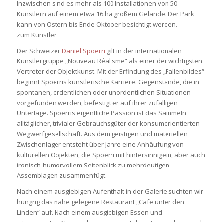
Inzwischen sind es mehr als 100 Installationen von 50
Künstlern auf einem etwa 16.ha großem Gelände. Der Park
kann von Ostern bis Ende Oktober besichtigt werden.
zum Künstler
Der Schweizer
Daniel Spoerri
gilt in der internationalen
Künstlergruppe „Nouveau Réalisme“ als einer der wichtigsten
Vertreter der Objektkunst. Mit der Erfindung des „Fallenbildes“
beginnt Spoerris künstlerische Karriere. Gegenstände, die in
spontanen, ordentlichen oder unordentlichen Situationen
vorgefunden werden, befestigt er auf ihrer zufälligen
Unterlage. Spoerris eigentliche Passion ist das Sammeln
alltäglicher, trivialer Gebrauchsgüter der konsumorientierten
Wegwerfgesellschaft. Aus dem geistigen und materiellen
Zwischenlager entsteht über Jahre eine Anhäufung von
kulturellen Objekten, die Spoerri mit hintersinnigem, aber auch
ironisch-humorvollem Seitenblick zu mehrdeutigen
Assemblagen zusammenfügt.
Nach einem ausgiebigen Aufenthalt in der Galerie suchten wir
hungrig das nahe gelegene Restaurant „Cafe unter den
Linden“ auf. Nach einem ausgiebigen Essen und