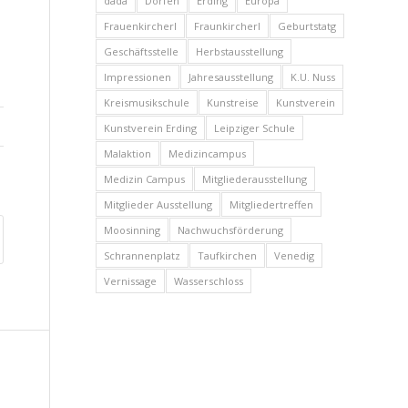
dada
Dorfen
Erding
Europa
Frauenkircherl
Fraunkircherl
Geburtstatg
Geschäftsstelle
Herbstausstellung
Impressionen
Jahresausstellung
K.U. Nuss
Kreismusikschule
Kunstreise
Kunstverein
Kunstverein Erding
Leipziger Schule
Malaktion
Medizincampus
Medizin Campus
Mitgliederausstellung
Mitglieder Ausstellung
Mitgliedertreffen
Moosinning
Nachwuchsförderung
Schrannenplatz
Taufkirchen
Venedig
Vernissage
Wasserschloss