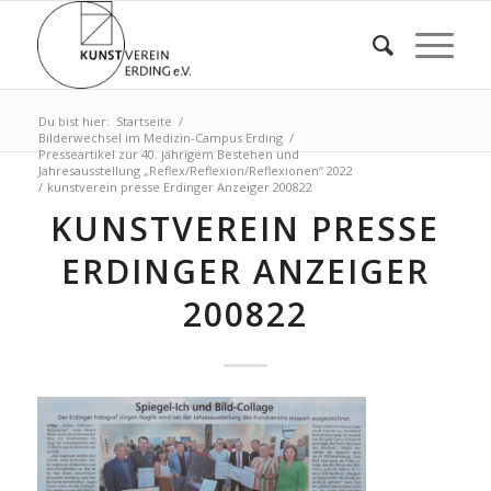
Du bist hier:
Startseite
/
Bilderwechsel im Medizin-Campus Erding
/
Presseartikel zur 40. jährigem Bestehen und
Jahresausstellung „Reflex/Reflexion/Reflexionen“ 2022
/
kunstverein presse Erdinger Anzeiger 200822
KUNSTVEREIN PRESSE
ERDINGER ANZEIGER
200822