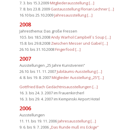
7. 3. bis 15.3.2009
Mitgliederausstellung […]
7. 8. bis 23.8. 2009
Gastausstellung Florian Lechner […]
16.10 bis 25.10.2009
Jahresausstellung […]
2008
Jahresthema: Das große Fressen
10.5. bis 18.5.2008
Andy Warhol:Campbell´s Soup […]
15.8. bis 29.8.2008
Zwischen Messer und Gabel […]
26.10. bis 31.10.2008
Fingerfood […]
2007
Ausstellungen „25 Jahre Kunstverein“
26.10. bis 11. 11. 2007
Jubiläums-Ausstellung […]
4. 8. bis 19. 8. 2007
Mitglieder Ausstellung „25“[…]
Gottfried Bach Gedächtnisausstellungen […]
16. 3. bis 24. 3. 2007 im Frauenkircherl
16. 3. bis 29. 4. 2007 im Kempinski Airport Hotel
2006
Ausstellungen
11. 11. bis 19. 11. 2006
Jahresausstellung […]
9. 6. bis 9. 7. 2006
„Das Runde muß ins Eckige“