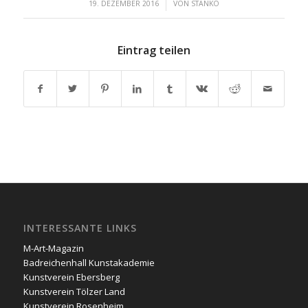
/
19. DEZEMBER 2016
VON
STANKO
Eintrag teilen
INTERESSANTE LINKS
M-Art-Magazin
Badreichenhall Kunstakademie
Kunstverein Ebersberg
Kunstverein Tölzer Land
Kunstverein Rosenheim