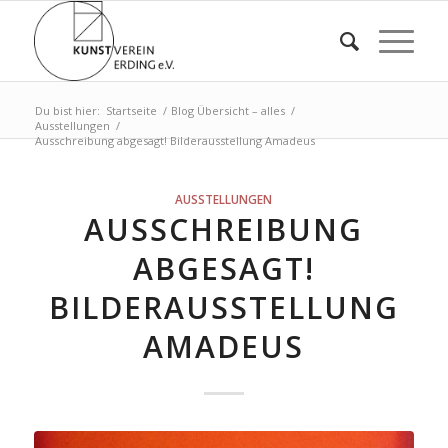
Du bist hier:
Startseite
/
Blog Übersicht – alles
/
Ausstellungen
/
Ausschreibung abgesagt! Bilderausstellung Amadeus
AUSSTELLUNGEN
AUSSCHREIBUNG
ABGESAGT!
BILDERAUSSTELLUNG
AMADEUS