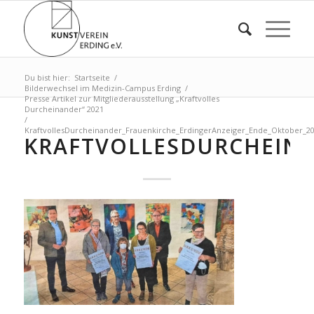
Du bist hier:
Startseite
/
Bilderwechsel im Medizin-Campus Erding
/
Presse Artikel zur Mitgliederausstellung „Kraftvolles
Durcheinander“ 2021
/
KraftvollesDurcheinander_Frauenkirche_ErdingerAnzeiger_Ende_Oktober_20.
KRAFTVOLLESDURCHEINA