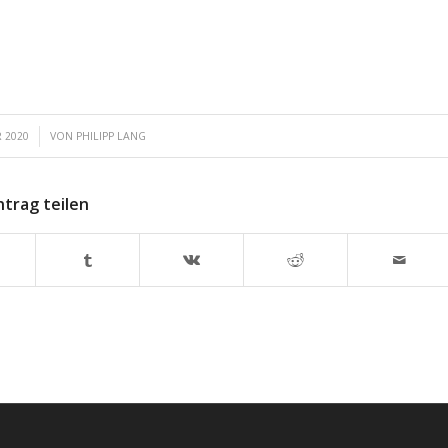
 2020
VON
PHILIPP LANG
ntrag teilen