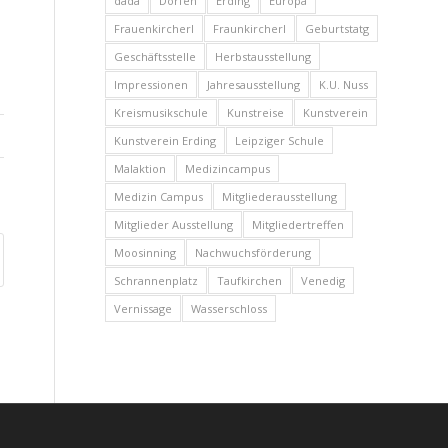
dada
Dorfen
Erding
Europa
Frauenkircherl
Fraunkircherl
Geburtstatg
Geschäftsstelle
Herbstausstellung
Impressionen
Jahresausstellung
K.U. Nuss
Kreismusikschule
Kunstreise
Kunstverein
Kunstverein Erding
Leipziger Schule
Malaktion
Medizincampus
Medizin Campus
Mitgliederausstellung
Mitglieder Ausstellung
Mitgliedertreffen
Moosinning
Nachwuchsförderung
Schrannenplatz
Taufkirchen
Venedig
Vernissage
Wasserschloss