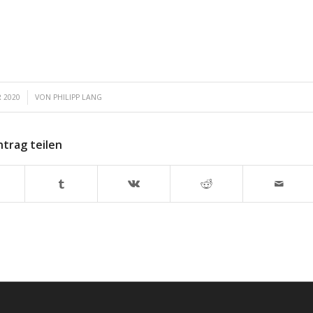
 2020
VON
PHILIPP LANG
ntrag teilen