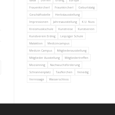
dada
Dorfen
Erding
Europa
Frauenkircherl
Fraunkircherl
Geburtstatg
Geschäftsstelle
Herbstausstellung
Impressionen
Jahresausstellung
K.U. Nuss
Kreismusikschule
Kunstreise
Kunstverein
Kunstverein Erding
Leipziger Schule
Malaktion
Medizincampus
Medizin Campus
Mitgliederausstellung
Mitglieder Ausstellung
Mitgliedertreffen
Moosinning
Nachwuchsförderung
Schrannenplatz
Taufkirchen
Venedig
Vernissage
Wasserschloss