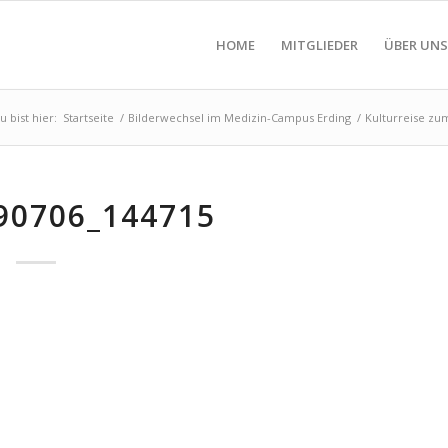
HOME
MITGLIEDER
ÜBER UNS
u bist hier:
Startseite
/
Bilderwechsel im Medizin-Campus Erding
/
Kulturreise zum
90706_144715