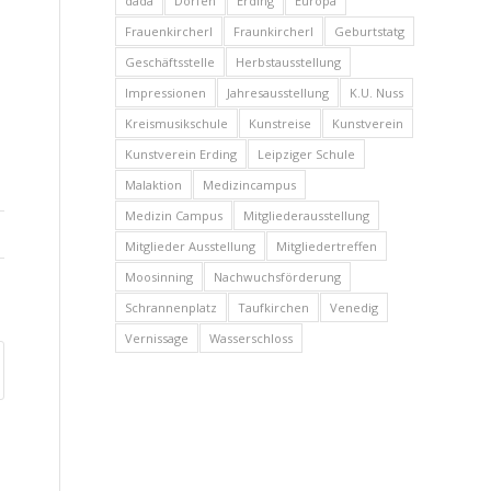
dada
Dorfen
Erding
Europa
Frauenkircherl
Fraunkircherl
Geburtstatg
Geschäftsstelle
Herbstausstellung
Impressionen
Jahresausstellung
K.U. Nuss
Kreismusikschule
Kunstreise
Kunstverein
Kunstverein Erding
Leipziger Schule
Malaktion
Medizincampus
Medizin Campus
Mitgliederausstellung
Mitglieder Ausstellung
Mitgliedertreffen
Moosinning
Nachwuchsförderung
Schrannenplatz
Taufkirchen
Venedig
Vernissage
Wasserschloss