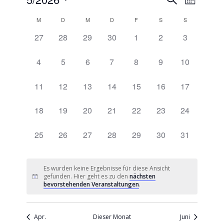
Monat
Ansich
Suche
Datum
Naviga
Kalender
M
D
M
D
F
S
S
wählen.
und
von
0
0
0
0
0
0
0
27
28
29
30
1
2
3
Ansichte
Veranstaltungen
Veranstaltungen,
Veranstaltungen,
Veranstaltungen,
Veranstaltungen,
Veranstaltungen,
Veranstaltungen,
Veranstaltu
Navigati
0
0
0
0
0
0
0
4
5
6
7
8
9
10
Veranstaltungen,
Veranstaltungen,
Veranstaltungen,
Veranstaltungen,
Veranstaltungen,
Veranstaltungen,
Veranstaltu
0
0
0
0
0
0
0
11
12
13
14
15
16
17
Veranstaltungen,
Veranstaltungen,
Veranstaltungen,
Veranstaltungen,
Veranstaltungen,
Veranstaltungen,
Veranstaltu
0
0
0
0
0
0
0
18
19
20
21
22
23
24
Veranstaltungen,
Veranstaltungen,
Veranstaltungen,
Veranstaltungen,
Veranstaltungen,
Veranstaltungen,
Veranstaltu
0
0
0
0
0
0
0
25
26
27
28
29
30
31
Veranstaltungen,
Veranstaltungen,
Veranstaltungen,
Veranstaltungen,
Veranstaltungen,
Veranstaltungen,
Veranstaltu
Es wurden keine Ergebnisse für diese Ansicht
gefunden. Hier geht es zu den
nächsten
bevorstehenden Veranstaltungen
.
Apr.
Dieser Monat
Juni