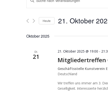
Suche
Schlüsselwort
und
eingeben.
Suche
Ansichten,
21. Oktober 20
nach
Heute
Navigation
Veranstaltungen
Datum
Schlüsselwort.
wählen.
Oktober 2025
21. Oktober 2025 @ 19:00
-
21:
DI.
21
Mitgliedertreffen
Geschäftsstelle Kunstverein E
Deutschland
Wir treffen uns immer am 3. Di
Geselligkeit. Interessierte herzl