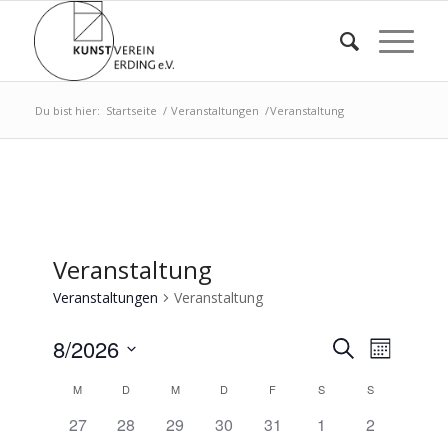
Du bist hier:
Startseite
/
Veranstaltungen
/
Veranstaltung
Veranstaltung
Veranstaltungen
Veranstaltung
Veransta
Verans
8/2026
Suche
Monat
Ansich
Suche
Datum
Naviga
Kalender
M
D
M
D
F
S
S
wählen.
und
von
0
0
0
0
0
0
0
27
28
29
30
31
1
2
Ansichte
Veranstaltungen,
Veranstaltungen,
Veranstaltungen,
Veranstaltungen,
Veranstaltungen,
Veranstaltungen,
Veranstaltu