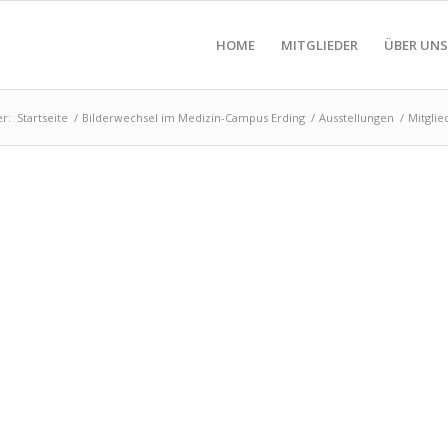
HOME
MITGLIEDER
ÜBER UNS
er:
Startseite
/
Bilderwechsel im Medizin-Campus Erding
/
Ausstellungen
/
Mitglie