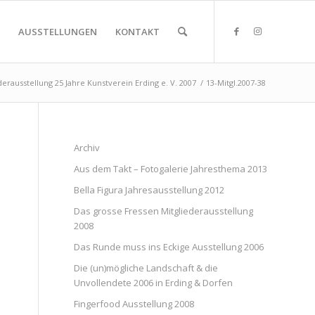
AUSSTELLUNGEN
KONTAKT
derausstellung 25 Jahre Kunstverein Erding e. V. 2007
/
13-Mitgl.2007-38
Archiv
Aus dem Takt – Fotogalerie Jahresthema 2013
Bella Figura Jahresausstellung 2012
Das grosse Fressen Mitgliederausstellung
2008
Das Runde muss ins Eckige Ausstellung 2006
Die (un)mögliche Landschaft & die
Unvollendete 2006 in Erding & Dorfen
Fingerfood Ausstellung 2008