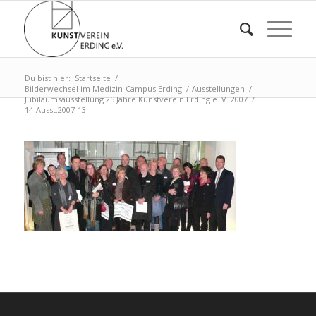
Du bist hier:
Startseite
/
Bilderwechsel im Medizin-Campus Erding
/
Ausstellungen
/
Jubiläumsausstellung 25 Jahre Kunstverein Erding e. V. 2007
/
14-Ausst.2007-13