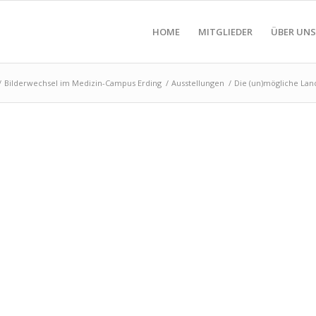
HOME
MITGLIEDER
ÜBER UNS
/
Bilderwechsel im Medizin-Campus Erding
/
Ausstellungen
/
Die (un)mögliche Lan