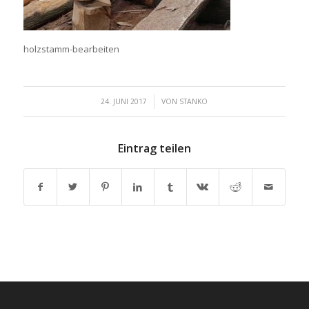
holzstamm-bearbeiten
/
24. JUNI 2017
VON
STANKO
Eintrag teilen