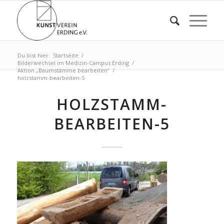
Du bist hier:
Startseite
/
Bilderwechsel im Medizin-Campus Erding
/
Aktion „Baumstämme bearbeiten“
/
holzstamm-bearbeiten-5
HOLZSTAMM-
BEARBEITEN-5