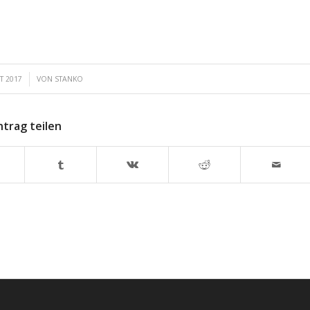
T 2017
VON
STANKO
ntrag teilen