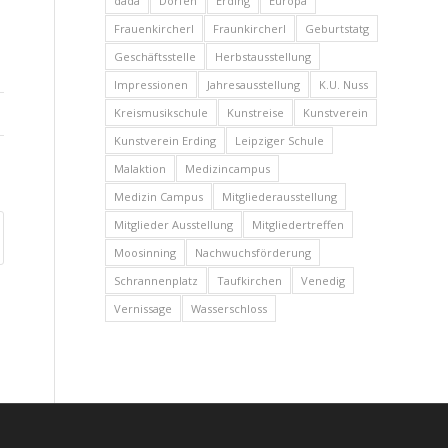
dada
Dorfen
Erding
Europa
Frauenkircherl
Fraunkircherl
Geburtstatg
Geschäftsstelle
Herbstausstellung
Impressionen
Jahresausstellung
K.U. Nuss
Kreismusikschule
Kunstreise
Kunstverein
Kunstverein Erding
Leipziger Schule
Malaktion
Medizincampus
Medizin Campus
Mitgliederausstellung
Mitglieder Ausstellung
Mitgliedertreffen
Moosinning
Nachwuchsförderung
Schrannenplatz
Taufkirchen
Venedig
Vernissage
Wasserschloss