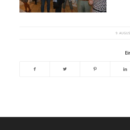
/
9. AUGUS
Ei