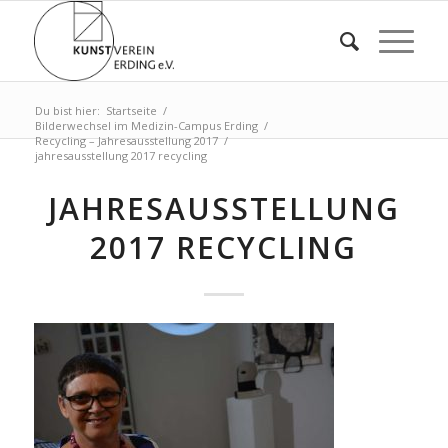
Du bist hier:
Startseite
/
Bilderwechsel im Medizin-Campus Erding
/
Recycling – Jahresausstellung 2017
/
jahresausstellung 2017 recycling
JAHRESAUSSTELLUNG
2017 RECYCLING