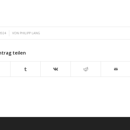
2024
VON
PHILIPP LANG
ntrag teilen