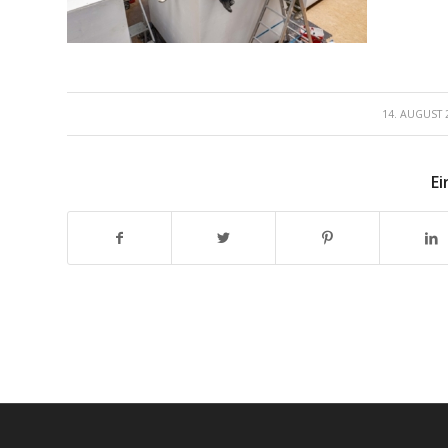
/
14. AUGUST 
Ei