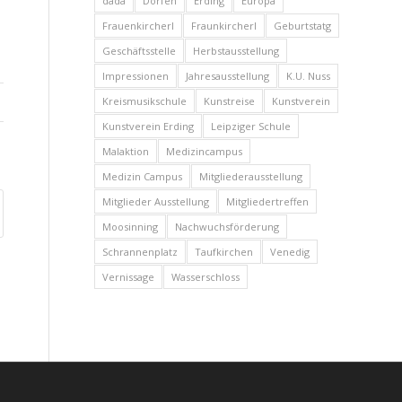
dada
Dorfen
Erding
Europa
Frauenkircherl
Fraunkircherl
Geburtstatg
Geschäftsstelle
Herbstausstellung
Impressionen
Jahresausstellung
K.U. Nuss
Kreismusikschule
Kunstreise
Kunstverein
Kunstverein Erding
Leipziger Schule
Malaktion
Medizincampus
Medizin Campus
Mitgliederausstellung
Mitglieder Ausstellung
Mitgliedertreffen
Moosinning
Nachwuchsförderung
Schrannenplatz
Taufkirchen
Venedig
Vernissage
Wasserschloss