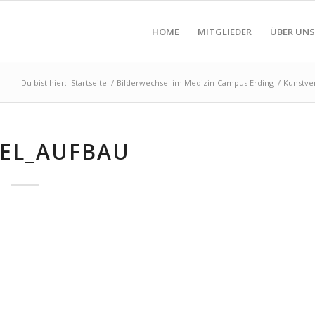
HOME
MITGLIEDER
ÜBER UNS
Du bist hier:
Startseite
/
Bilderwechsel im Medizin-Campus Erding
/
Kunstver
EL_AUFBAU