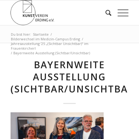
Du bist hier:
Startseite
/
Bilderwechsel im Medizin-Campus Erding
/
Jahresausstellung ’25 „(Sichtbar Unsichtbar)“ im
Frauenkircherl
/
Bayernweite Ausstellung (Sichtbar/Unsichtbar)
BAYERNWEITE
AUSSTELLUNG
(SICHTBAR/UNSICHTBAR)