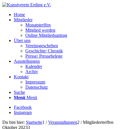
Home
Mitglieder
Monatstreffen
Mitglied werden
Online Mitgliedsantrag
Über uns
Vereinsgeschehen
Geschichte/ Chronik
Presse/ Pressebelege
Ausstellungen
Kalender
Archiv
Kontakt
Impressum
Datenschutz
Suche
Menü
Menü
Facebook
Instagram
Du bist hier:
Startseite
1
/
Veranstaltungen
2
/
Mitgliedertreffen
Oktober 2023
3