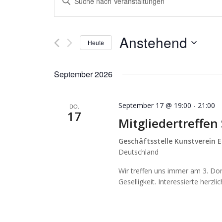
Suche
Schlüsselwort
und
eingeben.
Suche
Ansichten,
Anstehend
nach
Heute
Navigation
Veranstaltungen
Datum
Schlüsselwort.
wählen.
September 2026
September 17 @ 19:00
-
21:00
DO.
17
Mitgliedertreffe
Geschäftsstelle Kunstverein E
Deutschland
Wir treffen uns immer am 3. Do
Geselligkeit. Interessierte herzl