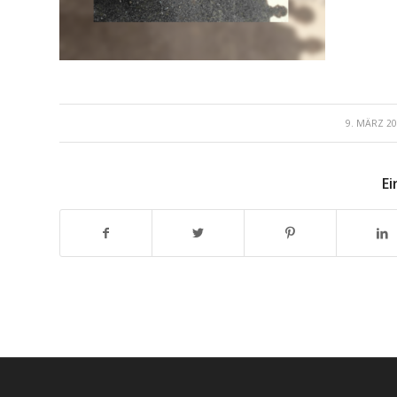
/
9. MÄRZ 2
Ei