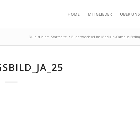
HOME
MITGLIEDER
ÜBER UNS
Du bist hier:
Startseite
/
Bilderwechsel im Medizin-Campus Erdin
SBILD_JA_25