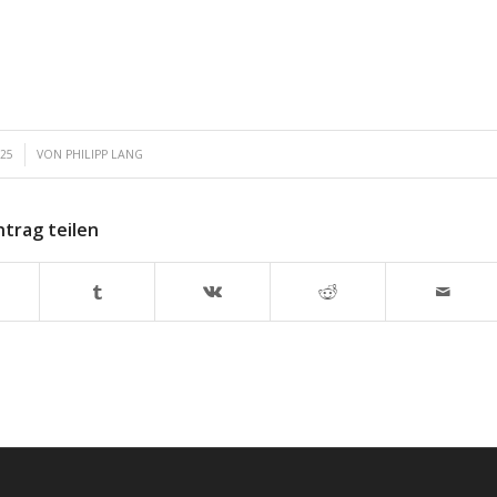
025
VON
PHILIPP LANG
ntrag teilen