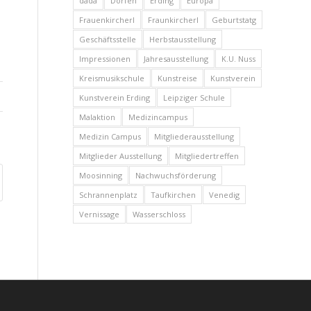
dada
Dorfen
Erding
Europa
Frauenkircherl
Fraunkircherl
Geburtstatg
Geschäftsstelle
Herbstausstellung
Impressionen
Jahresausstellung
K.U. Nuss
Kreismusikschule
Kunstreise
Kunstverein
Kunstverein Erding
Leipziger Schule
Malaktion
Medizincampus
Medizin Campus
Mitgliederausstellung
Mitglieder Ausstellung
Mitgliedertreffen
Moosinning
Nachwuchsförderung
Schrannenplatz
Taufkirchen
Venedig
Vernissage
Wasserschloss