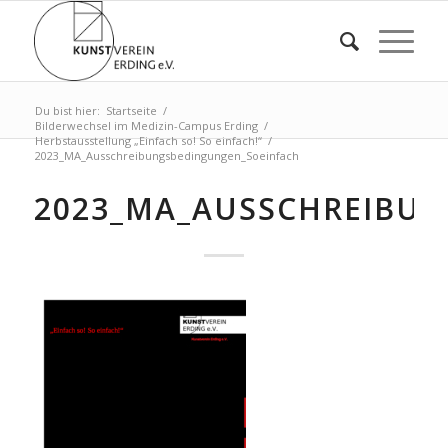
Du bist hier:
Startseite
/
Bilderwechsel im Medizin-Campus Erding
/
Herbstausstellung „Einfach so! So einfach!“
/
2023_MA_Ausschreibungsbedingungen_Soeinfach
2023_MA_AUSSCHREIBU