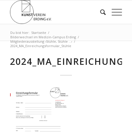
Du bist hier:
Startseite
/
Bilderwechsel im Medizin-Campus Erding
/
Mitgliederausstellung ›Stühle, Stühle …‹
/
2024_MA_Einreichungsformular_Stühle
2024_MA_EINREICHUNG