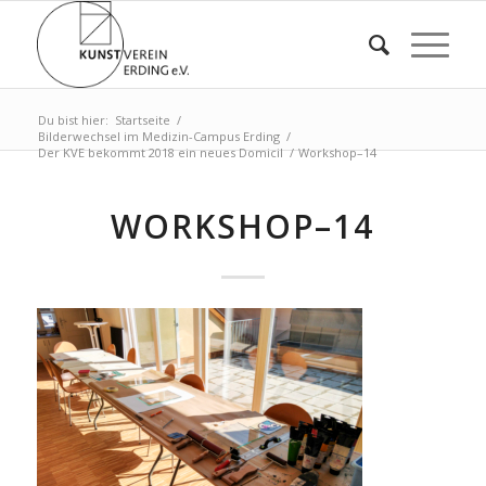
Du bist hier:
Startseite
/
Bilderwechsel im Medizin-Campus Erding
/
Der KVE bekommt 2018 ein neues Domicil
/
Workshop–14
WORKSHOP–14