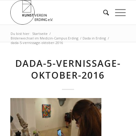
Du bist hier:
Startseite
/
Bilderwechsel im Medizin-Campus Erding
/
Dada in Erding
/
dada-5-vernissage-oktober-2016
DADA-5-VERNISSAGE-
OKTOBER-2016