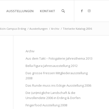
AUSSTELLUNGEN
KONTAKT
dizin-Campus Erding
/
Ausstellungen
/
Archiv
/
Titelseite Katalog-2006
Archiv
Aus dem Takt – Fotogalerie Jahresthema 2013
Bella Figura Jahresausstellung 2012
Das grosse Fressen Mitgliederausstellung
2008
Das Runde muss ins Eckige Ausstellung 2006
Die (un)mögliche Landschaft & die
Unvollendete 2006 in Erding & Dorfen
Fingerfood Ausstellung 2008