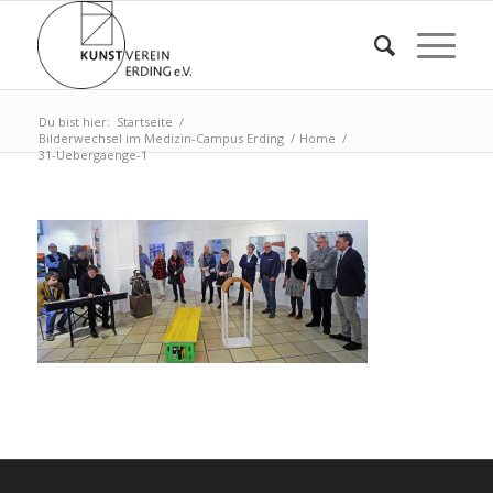
Du bist hier:
Startseite
/
Bilderwechsel im Medizin-Campus Erding
/
Home
/
31-Uebergaenge-1