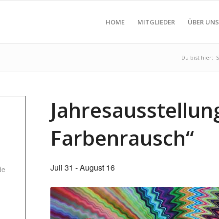
HOME
MITGLIEDER
ÜBER UNS
Du bist hier:
S
Jahresausstellun
Farbenrausch“
Juli 31
-
August 16
de